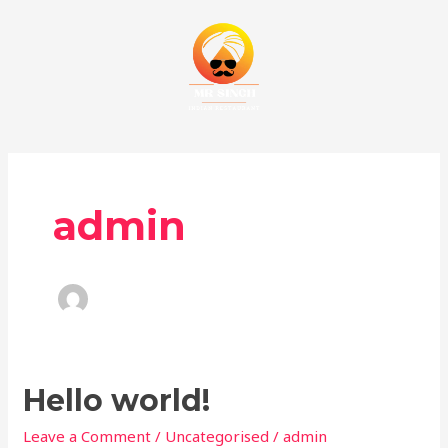
Skip
to
content
admin
Hello
Hello world!
world!
Leave a Comment
/
Uncategorised
/
admin